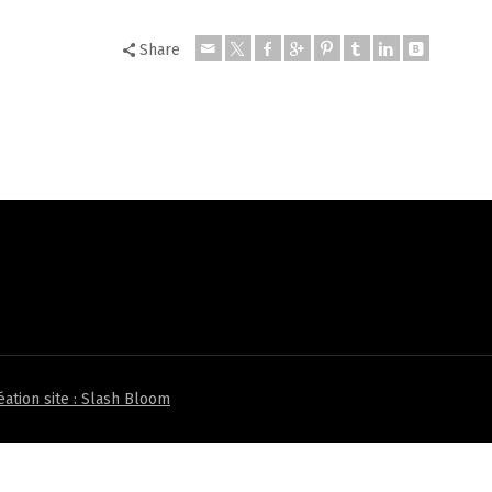
Share
éation site : Slash Bloom