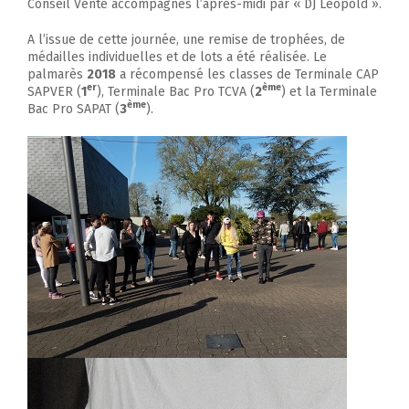
Conseil Vente accompagnés l’après-midi par « DJ Léopold ».
A l’issue de cette journée, une remise de trophées, de
médailles individuelles et de lots a été réalisée. Le
palmarès
2018
a récompensé les classes de Terminale CAP
er
ème
SAPVER (
1
), Terminale Bac Pro TCVA (
2
) et la Terminale
ème
Bac Pro SAPAT (
3
).