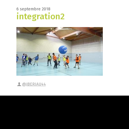
6 septembre 2018
integration2
@JBERIAU44