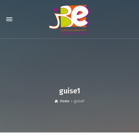
guise1
Home
guise1