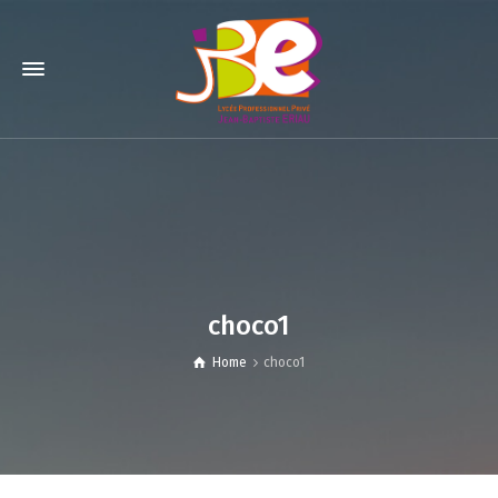
choco1
Home
choco1