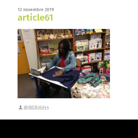
12 novembre 2019
article61
@JBERIAU44