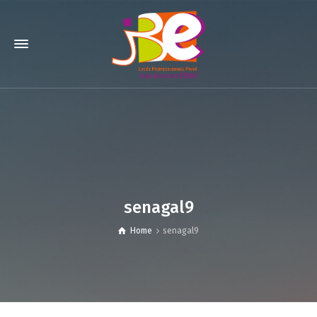
senagal9
Home
senagal9