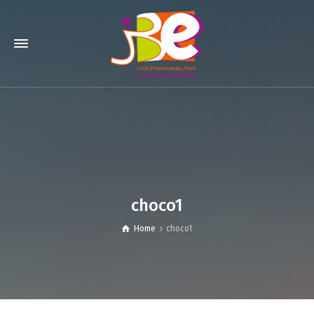
choco1
Home
choco1