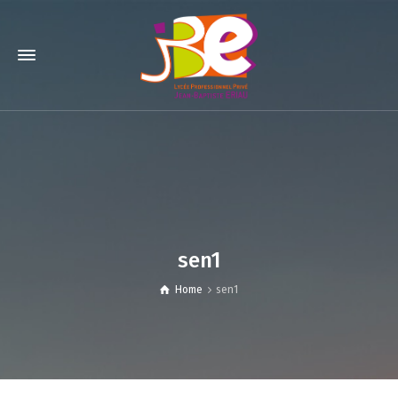
sen1
Home
sen1