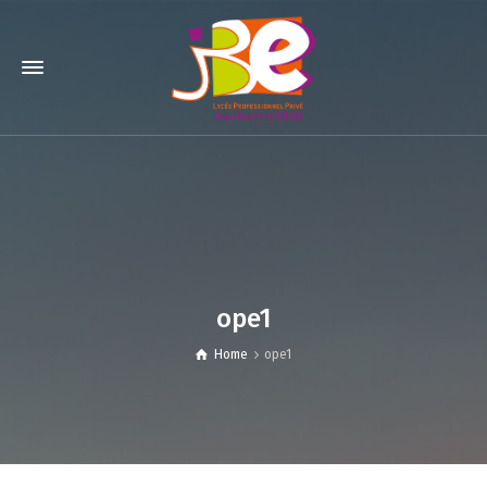
ope1
Home
ope1