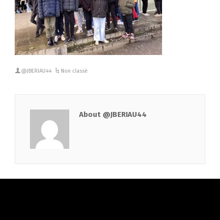
@JBERIAU44
Non classé
About @JBERIAU44