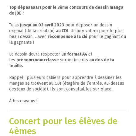
Top dépaaaaart pour le 3ème concours de dessin manga
de JBE !
Tu as
jusqu’au 03 avril 2023
pour déposer un dessin
original (de ta création)
au CDI
. Un jury votera pour le plus
beau dessin…..avec
récompense à la clé
pour le gagnant ou
la gagnante !
Le dessin devra respecter un
format A4
et
tes
prénom+nom+classe
seront inscrits
au dos de ta
feuille.
Rappel : plusieurs cahiers pour apprendre à dessiner les
mangas se trouvent au CDI (étagère de l’entrée, au-dessus
des jeux de société). Ils sont consultables sur place.
A tes crayons !
Concert pour les élèves de
4èmes