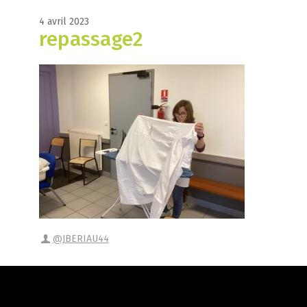
4 avril 2023
repassage2
@JBERIAU44