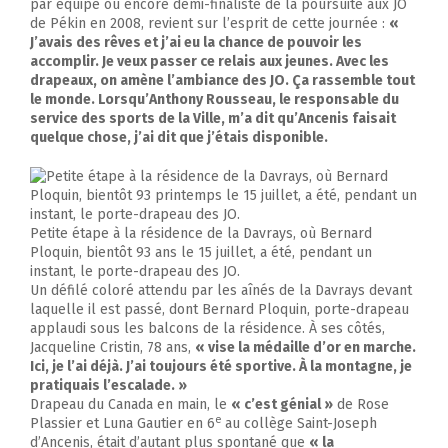
par équipe ou encore demi-finaliste de la poursuite aux JO
de Pékin en 2008, revient sur l’esprit de cette journée :
«
J’avais des rêves et j’ai eu la chance de pouvoir les
accomplir. Je veux passer ce relais aux jeunes. Avec les
drapeaux, on amène l’ambiance des JO. Ça rassemble tout
le monde. Lorsqu’Anthony Rousseau, le responsable du
service des sports de la Ville, m’a dit qu’Ancenis faisait
quelque chose, j’ai dit que j’étais disponible.
Petite étape à la résidence de la Davrays, où Bernard
Ploquin, bientôt 93 ans le 15 juillet, a été, pendant un
instant, le porte-drapeau des JO.
Un défilé coloré attendu par les aînés de la Davrays devant
laquelle il est passé, dont Bernard Ploquin, porte-drapeau
applaudi sous les balcons de la résidence. À ses côtés,
Jacqueline Cristin, 78 ans,
« vise la médaille d’or en marche.
Ici, je l’ai déjà. J’ai toujours été sportive. À la montagne, je
pratiquais l’escalade. »
Drapeau du Canada en main, le
« c’est génial »
de Rose
e
Plassier et Luna Gautier en 6
au collège Saint-Joseph
d’Ancenis, était d’autant plus spontané que
« la