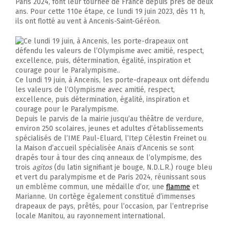
Paris 2024, font leur tournée de France depuis près de deux
ans. Pour cette 110e étape, ce lundi 19 juin 2023, dès 11 h,
ils ont flotté au vent à Ancenis-Saint-Géréon.
Ce lundi 19 juin, à Ancenis, les porte-drapeaux ont défendu
les valeurs de l’Olympisme avec amitié, respect,
excellence, puis détermination, égalité, inspiration et
courage pour le Paralympisme.
Depuis le parvis de la mairie jusqu’au théâtre de verdure,
environ 250 scolaires, jeunes et adultes d’établissements
spécialisés de l’IME Paul-Eluard, l’Itep Célestin Freinet ou
la Maison d’accueil spécialisée Anaïs d’Ancenis se sont
drapés tour à tour des cinq anneaux de l’olympisme, des
trois
agitos
(du latin signifiant je bouge, N.D.L.R.) rouge bleu
et vert du paralympisme et de Paris 2024, réunissant sous
un emblème commun, une médaille d’or, une
flamme
et
Marianne. Un cortège également constitué d’immenses
drapeaux de pays, prêtés, pour l’occasion, par l’entreprise
locale Manitou, au rayonnement international.