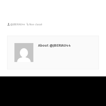
@JBERIAU44
Non classé
About @JBERIAU44