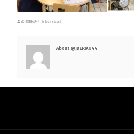
@JBERIAU44
Non classé
About @JBERIAU44