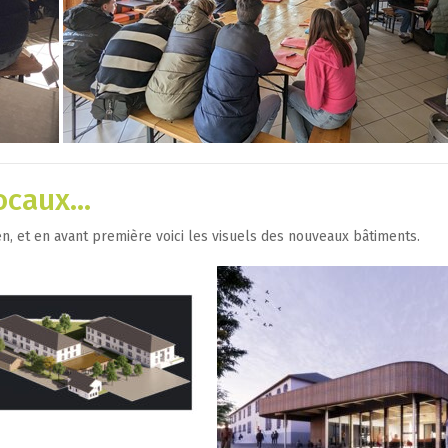
locaux…
n, et en avant première voici les visuels des nouveaux bâtiments.