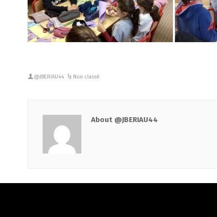
@JBERIAU44
Non classé
About @JBERIAU44