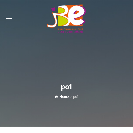
po1
Home
po1