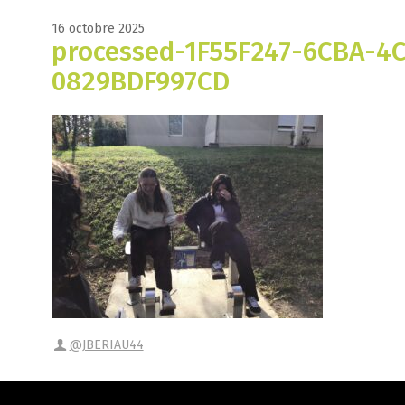
16 octobre 2025
processed-1F55F247-6CBA-4
0829BDF997CD
@JBERIAU44