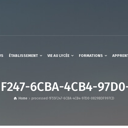
US
ÉTABLISSEMENT
VIE AU LYCÉE
FORMATIONS
APPREN
5F247-6CBA-4CB4-97D
Home
processed-1F55F247-6CBA-4CB4-97D0-0829BDF997CD